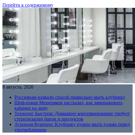
Перейти к содержимому
8 августа, 2026
Россиянам назвали способ правильно мыть клубнику
Шеф-повар Мещеряков рассказал, как замораживать
кабачки на зиму
Технолог Быстров: Домашнее консервирование требует
стерилизации банок и продуктов
Агроном Куренин: Клубнику нужно мыть только перед
употреблением