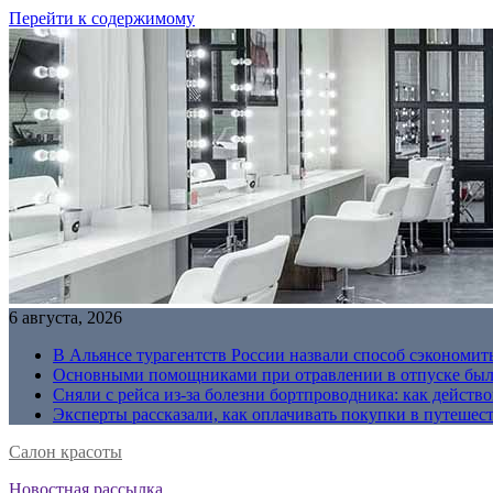
Перейти к содержимому
6 августа, 2026
В Альянсе турагентств России назвали способ сэкономить
Основными помощниками при отравлении в отпуске были
Сняли с рейса из-за болезни бортпроводника: как действо
Эксперты рассказали, как оплачивать покупки в путешес
Салон красоты
Новостная рассылка