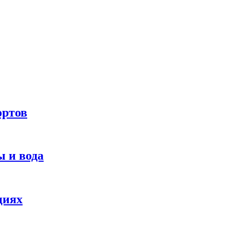
ортов
 и вода
циях