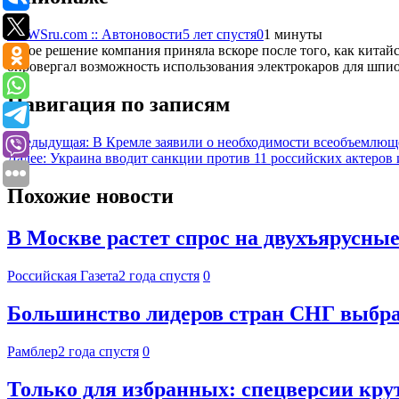
NEWSru.com :: Автоновости
5 лет спустя
0
1 минуты
Такое решение компания приняла вскоре после того, как кита
опровергал возможность использования электрокаров для шпи
Навигация по записям
Предыдущая:
В Кремле заявили о необходимости всеобъемлюще
Далее:
Украина вводит санкции против 11 российских актеров
Похожие новости
В Москве растет спрос на двухъярусны
Российская Газета
2 года спустя
0
Большинство лидеров стран СНГ выбра
Рамблер
2 года спустя
0
Только для избранных: спецверсии кру