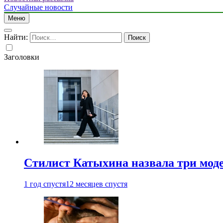
Случайные новости
Меню
Найти:
Заголовки
Стилист Катыхина назвала три моде
1 год спустя
12 месяцев спустя