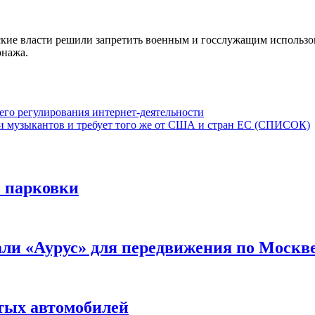
йские власти решили запретить военным и госслужащим использо
онажа.
го регулирования интернет-деятельности
 и музыкантов и требует того же от США и стран ЕС (СПИСОК)
е парковки
ли «Аурус» для передвижения по Москв
тых автомобилей