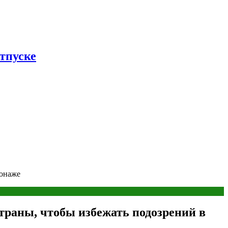
тпуске
ионаже
траны, чтобы избежать подозрений в