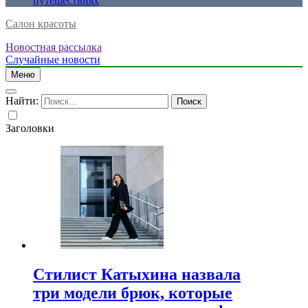
путешествиях
Салон красоты
Новостная рассылка
Случайные новости
Меню
Найти:
Заголовки
Стилист Катыхина назвала
три модели брюк, которые