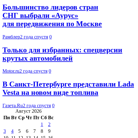
Большинство лидеров стран
СНГ выбрали «Аурус»
для передвижения по Москве
Рамблер
2 года спустя
0
Только для избранных: спецверсии
крутых автомобилей
Motor.ru
2 года спустя
0
В Санкт-Петербурге представили Lada
Vesta на новом виде топлива
Газета.Ru
2 года спустя
0
Август 2026
Пн
Вт
Ср
Чт
Пт
Сб
Вс
1
2
3
4
5
6
7
8
9
10
11
12
13
14
15
16