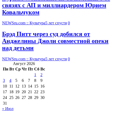
связях с АП и миллиардером Юрием
Ковальчуком
NEWSru.com :: Культура
5 лет спустя
0
Брэд Питт через суд добился от
Анджелины Джоли совместной опеки
над детьми
NEWSru.com :: Культура
5 лет спустя
0
Август 2026
Пн
Вт
Ср
Чт
Пт
Сб
Вс
1
2
3
4
5
6
7
8
9
10
11
12
13
14
15
16
17
18
19
20
21
22
23
24
25
26
27
28
29
30
31
« Июл