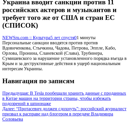
Украина вводит санкции против 11
российских актеров и музыкантов и
требует того же от США и стран ЕС
(СПИСОК)
NEWSru.com :: Культура
5 лет спустя
0
1 минуты
Персональные санкции вводятся против против
Вдовиченкова, Стычкина, Чадова, Петрова, Эппле, Кабо,
Орлова, Пронина, Сланевской (Слава), Трубинера,
Сумишевского за нарушение установленного порядка въезда в
Крым и за деструктивные действия в ущерб национальным
интересам Украины.
Навигация по записям
Предыдущая:
В Tesla пообещали хранить данные с проданных
в Китае машин на территории страны, чтобы избежать
подозрений в шпионаже
Далее:
“Протасевич должен сдохнуть”: российский журналист
призвал к расправе над блогером в передаче Владимира
Соловьева