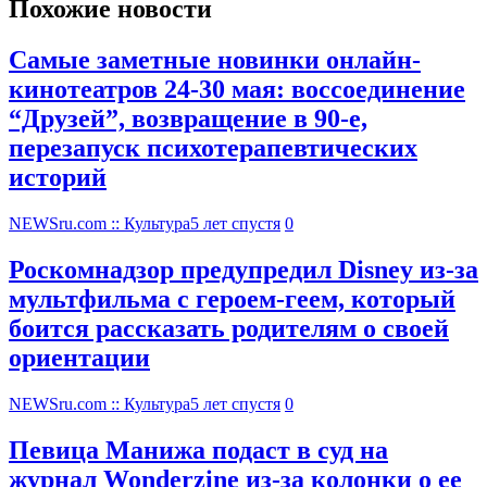
Похожие новости
Самые заметные новинки онлайн-
кинотеатров 24-30 мая: воссоединение
“Друзей”, возвращение в 90-е,
перезапуск психотерапевтических
историй
NEWSru.com :: Культура
5 лет спустя
0
Роскомнадзор предупредил Disney из-за
мультфильма c героем-геем, который
боится рассказать родителям о своей
ориентации
NEWSru.com :: Культура
5 лет спустя
0
Певица Манижа подаст в суд на
журнал Wonderzine из-за колонки о ее