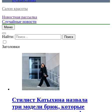
путешествиях
Салон красоты
Новостная рассылка
Случайные новости
Меню
Найти:
Заголовки
Стилист Катыхина назвала
три модели брюк, которые