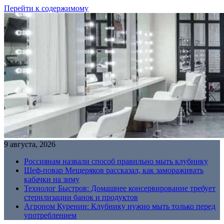
Перейти к содержимому
9 августа, 2026
Россиянам назвали способ правильно мыть клубнику
Шеф-повар Мещеряков рассказал, как замораживать
кабачки на зиму
Технолог Быстров: Домашнее консервирование требует
стерилизации банок и продуктов
Агроном Куренин: Клубнику нужно мыть только перед
употреблением