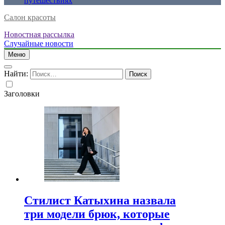
путешествиях
Салон красоты
Новостная рассылка
Случайные новости
Меню
Найти:
Заголовки
Стилист Катыхина назвала
три модели брюк, которые