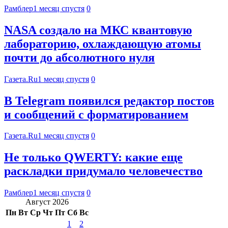
Рамблер
1 месяц спустя
0
NASA создало на МКС квантовую
лабораторию, охлаждающую атомы
почти до абсолютного нуля
Газета.Ru
1 месяц спустя
0
В Telegram появился редактор постов
и сообщений с форматированием
Газета.Ru
1 месяц спустя
0
Не только QWERTY: какие еще
раскладки придумало человечество
Рамблер
1 месяц спустя
0
Август 2026
Пн
Вт
Ср
Чт
Пт
Сб
Вс
1
2