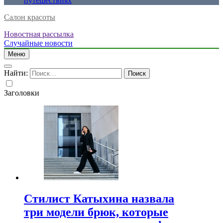
путешествиях
Салон красоты
Новостная рассылка
Случайные новости
Меню
Найти:
Заголовки
Стилист Катыхина назвала
три модели брюк, которые