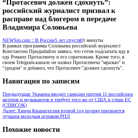
“Протасевич должен сдохнуть”:
российский журналист призвал к
расправе над блогером в передаче
Владимира Соловьева
NEWSru.com :: В России
5 лет спустя
0
1 минуты
В рамках программы Соловьева российский журналист
Константин Придыбайло заявил, что готов подсыпать яду в
еду Роману Протасевичу и его соратникам. Кроме того, в
своем Telegram-канале он назвал Протасевича "мразью" и
"уродом" и добавил, что Протасевич "должен сдохнуть".
Навигация по записям
Предыдущая:
Украина вводит санкции против 11 российских
актеров и музыкантов и требует того же от США и стран ЕС
(СПИСОК)
Далее:
Хвича Кварацхелия второй год подряд признается
лучшим молодым игроком РПЛ
Похожие новости