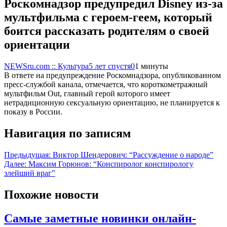
Роскомнадзор предупредил Disney из-за
мультфильма c героем-геем, который
боится рассказать родителям о своей
ориентации
NEWSru.com :: Культура
5 лет спустя
0
1 минуты
В ответе на предупреждение Роскомнадзора, опубликованном
пресс-службой канала, отмечается, что короткометражный
мультфильм Out, главный герой которого имеет
нетрадиционную сексуальную ориентацию, не планируется к
показу в России.
Навигация по записям
Предыдущая:
Виктор Шендерович: “Рассуждение о народе”
Далее:
Максим Горюнов: “Конспиролог конспирологу
злейший враг”
Похожие новости
Самые заметные новинки онлайн-