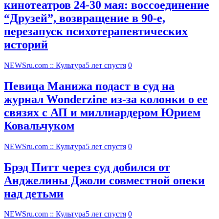
кинотеатров 24-30 мая: воссоединение
“Друзей”, возвращение в 90-е,
перезапуск психотерапевтических
историй
NEWSru.com :: Культура
5 лет спустя
0
Певица Манижа подаст в суд на
журнал Wonderzine из-за колонки о ее
связях с АП и миллиардером Юрием
Ковальчуком
NEWSru.com :: Культура
5 лет спустя
0
Брэд Питт через суд добился от
Анджелины Джоли совместной опеки
над детьми
NEWSru.com :: Культура
5 лет спустя
0