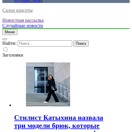
путешествиях
Салон красоты
Новостная рассылка
Случайные новости
Меню
Найти:
Заголовки
Стилист Катыхина назвала
три модели брюк, которые