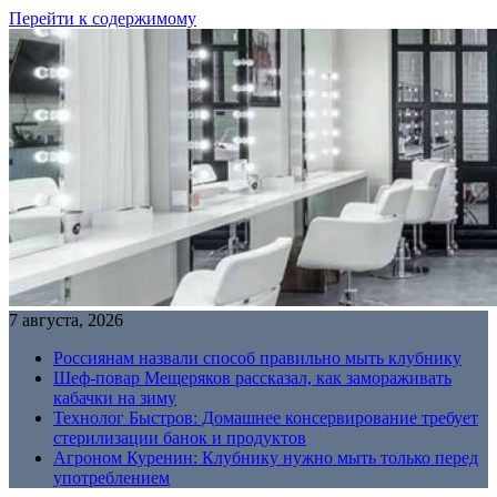
Перейти к содержимому
7 августа, 2026
Россиянам назвали способ правильно мыть клубнику
Шеф-повар Мещеряков рассказал, как замораживать
кабачки на зиму
Технолог Быстров: Домашнее консервирование требует
стерилизации банок и продуктов
Агроном Куренин: Клубнику нужно мыть только перед
употреблением