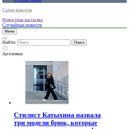
путешествиях
Салон красоты
Новостная рассылка
Случайные новости
Меню
Найти:
Заголовки
Стилист Катыхина назвала
три модели брюк, которые