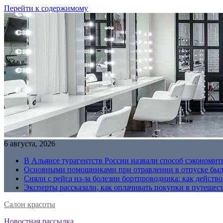
Перейти к содержимому
6 августа, 2026
В Альянсе турагентств России назвали способ сэкономить
Основными помощниками при отравлении в отпуске были
Сняли с рейса из-за болезни бортпроводника: как действо
Эксперты рассказали, как оплачивать покупки в путешес
Салон красоты
Новостная рассылка