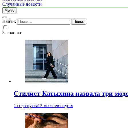
Случайные новости
Меню
Найти:
Заголовки
Стилист Катыхина назвала три моде
1 год спустя
12 месяцев спустя