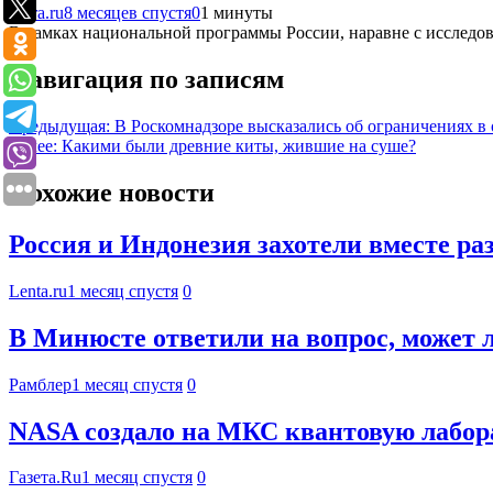
Ferra.ru
8 месяцев спустя
0
1 минуты
В рамках национальной программы России, наравне с исследов
Навигация по записям
Предыдущая:
В Роскомнадзоре высказались об ограничениях в
Далее:
Какими были древние киты, жившие на суше?
Похожие новости
Россия и Индонезия захотели вместе ра
Lenta.ru
1 месяц спустя
0
В Минюсте ответили на вопрос, может 
Рамблер
1 месяц спустя
0
NASA создало на МКС квантовую лабор
Газета.Ru
1 месяц спустя
0