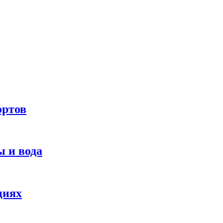
ортов
 и вода
циях