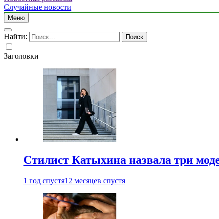
Случайные новости
Меню
Найти:
Заголовки
Стилист Катыхина назвала три моде
1 год спустя
12 месяцев спустя