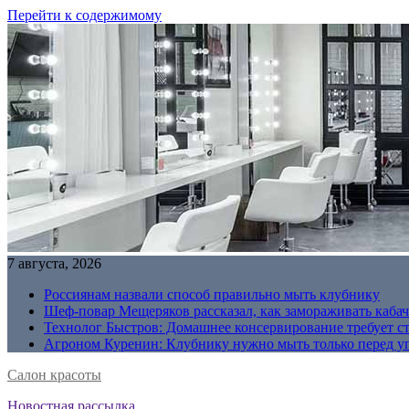
Перейти к содержимому
7 августа, 2026
Россиянам назвали способ правильно мыть клубнику
Шеф-повар Мещеряков рассказал, как замораживать кабач
Технолог Быстров: Домашнее консервирование требует с
Агроном Куренин: Клубнику нужно мыть только перед у
Салон красоты
Новостная рассылка