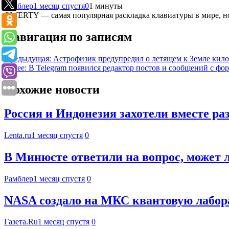
Рамблер
1 месяц спустя
0
1 минуты
QWERTY — самая популярная раскладка клавиатуры в мире, но 
Навигация по записям
Предыдущая:
Астрофизик предупредил о летящем к Земле кил
Далее:
В Telegram появился редактор постов и сообщений с ф
Похожие новости
Россия и Индонезия захотели вместе ра
Lenta.ru
1 месяц спустя
0
В Минюсте ответили на вопрос, может 
Рамблер
1 месяц спустя
0
NASA создало на МКС квантовую лабор
Газета.Ru
1 месяц спустя
0