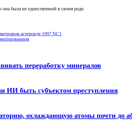
она была не единственной в своем роде.
ометровом астероиде 1997 NC1
орматированием
звивать переработку минералов
ли ИИ быть субъектом преступления
аторию, охлаждающую атомы почти до а