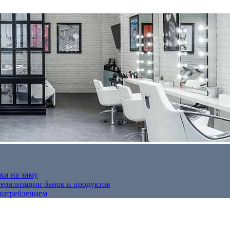
ки на зиму
терилизации банок и продуктов
потреблением