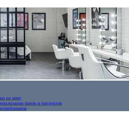
ки на зиму
терилизации банок и продуктов
потреблением