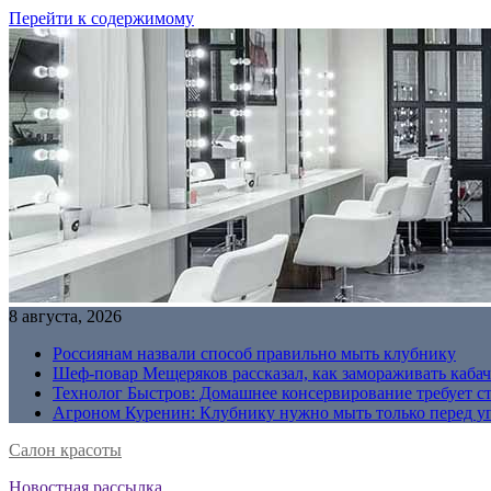
Перейти к содержимому
8 августа, 2026
Россиянам назвали способ правильно мыть клубнику
Шеф-повар Мещеряков рассказал, как замораживать кабач
Технолог Быстров: Домашнее консервирование требует с
Агроном Куренин: Клубнику нужно мыть только перед у
Салон красоты
Новостная рассылка