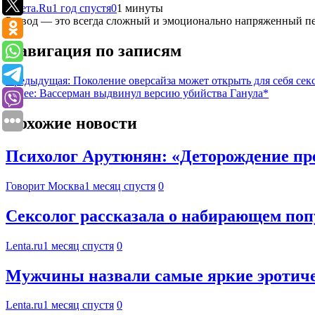
Газета.Ru
1 год спустя
0
1 минуты
Развод — это всегда сложный и эмоционально напряженный пери
Навигация по записям
Предыдущая:
Поколение оверсайза может открыть для себя сек
Далее:
Вассерман выдвинул версию убийства Ганула*
Похожие новости
Психолог Арутюнян: «Деторождение пр
Говорит Москва
1 месяц спустя
0
Сексолог рассказала о набирающем по
Lenta.ru
1 месяц спустя
0
Мужчины назвали самые яркие эротиче
Lenta.ru
1 месяц спустя
0