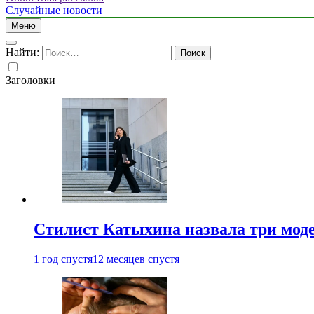
Случайные новости
Меню
Найти:
Заголовки
Стилист Катыхина назвала три моде
1 год спустя
12 месяцев спустя