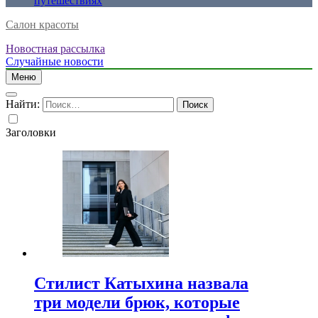
путешествиях
Салон красоты
Новостная рассылка
Случайные новости
Меню
Найти:
Заголовки
Стилист Катыхина назвала
три модели брюк, которые