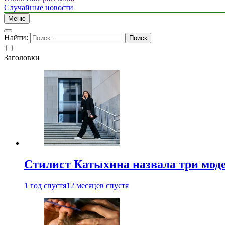
Случайные новости
Меню
Найти:
Заголовки
Стилист Катыхина назвала три моде
1 год спустя
12 месяцев спустя