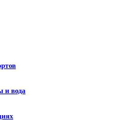
ортов
 и вода
циях