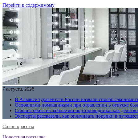
Перейти к содержимому
7 августа, 2026
В Альянсе турагентств России назвали способ сэкономить
Основными помощниками при отравлении в отпуске были
Сняли с рейса из-за болезни бортпроводника: как действо
Эксперты рассказали, как оплачивать покупки в путешес
Салон красоты
Новостная рассылка