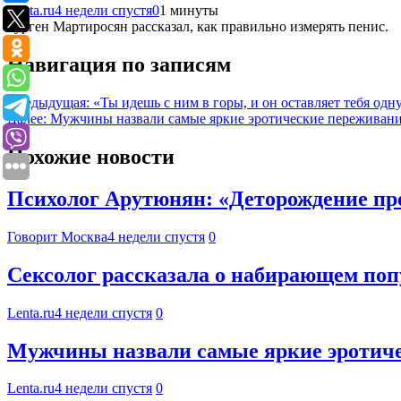
Lenta.ru
4 недели спустя
0
1 минуты
Гурген Мартиросян рассказал, как правильно измерять пенис.
Навигация по записям
Предыдущая:
«Ты идешь с ним в горы, и он оставляет тебя од
Далее:
Мужчины назвали самые яркие эротические переживани
Похожие новости
Психолог Арутюнян: «Деторождение пр
Говорит Москва
4 недели спустя
0
Сексолог рассказала о набирающем по
Lenta.ru
4 недели спустя
0
Мужчины назвали самые яркие эротиче
Lenta.ru
4 недели спустя
0