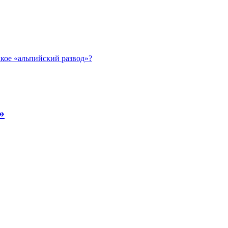
акое «альпийский развод»?
»