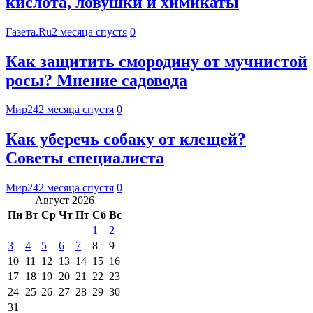
кислота, ловушки и химикаты
Газета.Ru
2 месяца спустя
0
Как защитить смородину от мучнистой
росы? Мнение садовода
Мир24
2 месяца спустя
0
Как уберечь собаку от клещей?
Советы специалиста
Мир24
2 месяца спустя
0
Август 2026
Пн
Вт
Ср
Чт
Пт
Сб
Вс
1
2
3
4
5
6
7
8
9
10
11
12
13
14
15
16
17
18
19
20
21
22
23
24
25
26
27
28
29
30
31