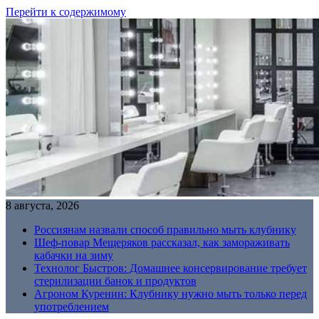
Перейти к содержимому
8 августа, 2026
Россиянам назвали способ правильно мыть клубнику
Шеф-повар Мещеряков рассказал, как замораживать
кабачки на зиму
Технолог Быстров: Домашнее консервирование требует
стерилизации банок и продуктов
Агроном Куренин: Клубнику нужно мыть только перед
употреблением