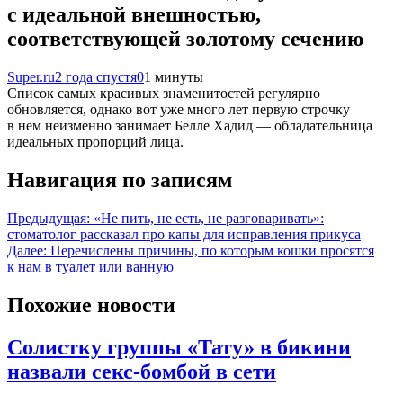
с идеальной внешностью,
соответствующей золотому сечению
Super.ru
2 года спустя
0
1 минуты
Список самых красивых знаменитостей регулярно
обновляется, однако вот уже много лет первую строчку
в нем неизменно занимает Белле Хадид — обладательница
идеальных пропорций лица.
Навигация по записям
Предыдущая:
«Не пить, не есть, не разговаривать»:
стоматолог рассказал про капы для исправления прикуса
Далее:
Перечислены причины, по которым кошки просятся
к нам в туалет или ванную
Похожие новости
Солистку группы «Тату» в бикини
назвали секс-бомбой в сети