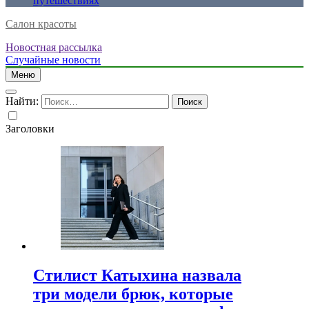
путешествиях
Салон красоты
Новостная рассылка
Случайные новости
Меню
Найти:
Заголовки
Стилист Катыхина назвала
три модели брюк, которые