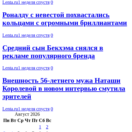
Lenta.ru
1 неделя спустя
0
Роналду с невестой похвастались
кольцами с огромными бриллиантами
Lenta.ru
1 неделя спустя
0
Средний сын Бекхэма снялся в
рекламе популярного бренда
Lenta.ru
1 неделя спустя
0
Внешность 56-летнего мужа Наташи
Королевой в новом интервью смутила
зрителей
Lenta.ru
1 неделя спустя
0
Август 2026
Пн
Вт
Ср
Чт
Пт
Сб
Вс
1
2