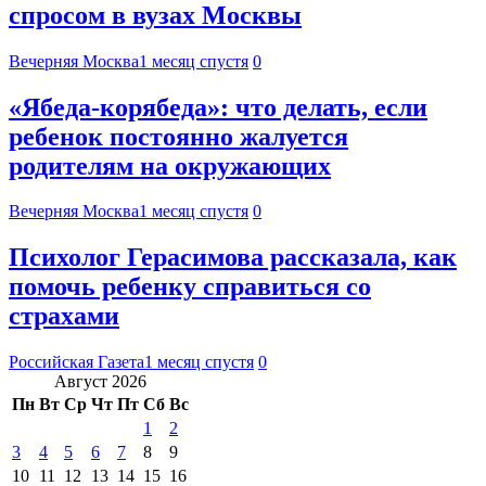
спросом в вузах Москвы
Вечерняя Москва
1 месяц спустя
0
«Ябеда-корябеда»: что делать, если
ребенок постоянно жалуется
родителям на окружающих
Вечерняя Москва
1 месяц спустя
0
Психолог Герасимова рассказала, как
помочь ребенку справиться со
страхами
Российская Газета
1 месяц спустя
0
Август 2026
Пн
Вт
Ср
Чт
Пт
Сб
Вс
1
2
3
4
5
6
7
8
9
10
11
12
13
14
15
16