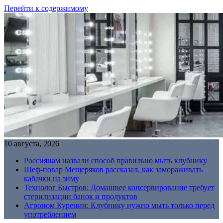
Перейти к содержимому
10 августа, 2026
Россиянам назвали способ правильно мыть клубнику
Шеф-повар Мещеряков рассказал, как замораживать
кабачки на зиму
Технолог Быстров: Домашнее консервирование требует
стерилизации банок и продуктов
Агроном Куренин: Клубнику нужно мыть только перед
употреблением