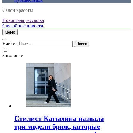
путешествиях
Салон красоты
Новостная рассылка
Случайные новости
Меню
Найти:
Заголовки
Стилист Катыхина назвала
три модели брюк, которые