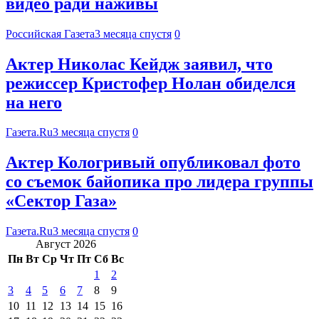
видео ради наживы
Российская Газета
3 месяца спустя
0
Актер Николас Кейдж заявил, что
режиссер Кристофер Нолан обиделся
на него
Газета.Ru
3 месяца спустя
0
Актер Кологривый опубликовал фото
со съемок байопика про лидера группы
«Сектор Газа»
Газета.Ru
3 месяца спустя
0
Август 2026
Пн
Вт
Ср
Чт
Пт
Сб
Вс
1
2
3
4
5
6
7
8
9
10
11
12
13
14
15
16