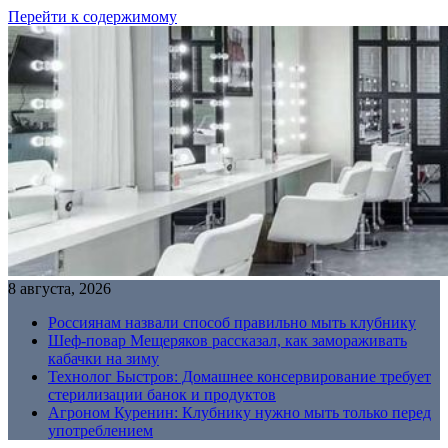
Перейти к содержимому
8 августа, 2026
Россиянам назвали способ правильно мыть клубнику
Шеф-повар Мещеряков рассказал, как замораживать
кабачки на зиму
Технолог Быстров: Домашнее консервирование требует
стерилизации банок и продуктов
Агроном Куренин: Клубнику нужно мыть только перед
употреблением