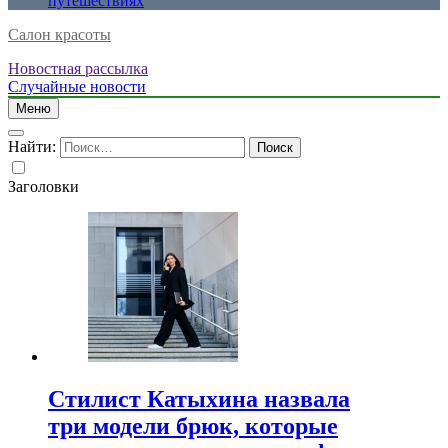
путешествиях
Салон красоты
Новостная рассылка
Случайные новости
Меню
Найти:
Заголовки
Стилист Катыхина назвала
три модели брюк, которые