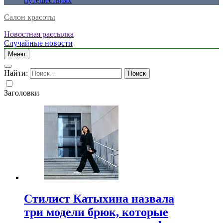
путешествиях
Салон красоты
Новостная рассылка
Случайные новости
Меню
Найти:
Заголовки
Стилист Катыхина назвала
три модели брюк, которые