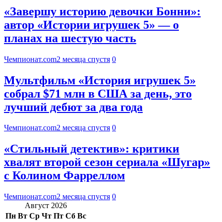
«Завершу историю девочки Бонни»:
автор «Истории игрушек 5» — о
планах на шестую часть
Чемпионат.com
2 месяца спустя
0
Мультфильм «История игрушек 5»
собрал $71 млн в США за день, это
лучший дебют за два года
Чемпионат.com
2 месяца спустя
0
«Стильный детектив»: критики
хвалят второй сезон сериала «Шугар»
с Колином Фарреллом
Чемпионат.com
2 месяца спустя
0
Август 2026
Пн
Вт
Ср
Чт
Пт
Сб
Вс