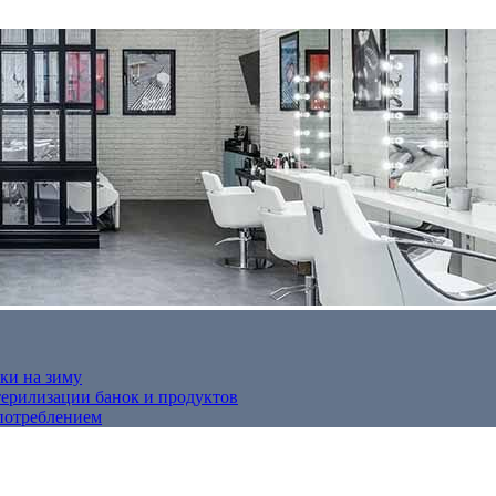
ки на зиму
терилизации банок и продуктов
потреблением