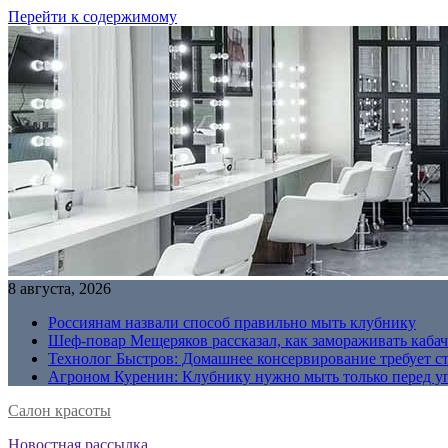
Перейти к содержимому
8 августа, 2026
Россиянам назвали способ правильно мыть клубнику
Шеф-повар Мещеряков рассказал, как замораживать кабач
Технолог Быстров: Домашнее консервирование требует с
Агроном Куренин: Клубнику нужно мыть только перед у
Салон красоты
Новостная рассылка