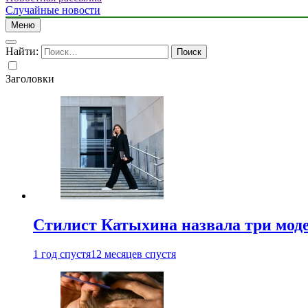
Случайные новости
Меню
Найти:
Заголовки
Стилист Катыхина назвала три моде
1 год спустя
12 месяцев спустя