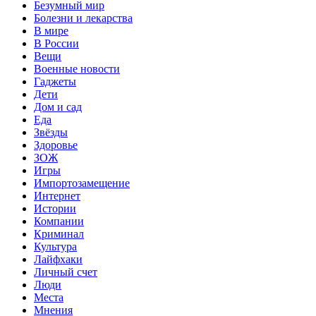
Безумный мир
Болезни и лекарства
В мире
В России
Вещи
Военные новости
Гаджеты
Дети
Дом и сад
Еда
Звёзды
Здоровье
ЗОЖ
Игры
Импортозамещение
Интернет
Истории
Компании
Криминал
Культура
Лайфхаки
Личный счет
Люди
Места
Мнения