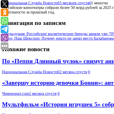
Национальная Служба Новостей
5 месяцев спустя
0
1 минуты
Российские кинотеатры собрали более 50 млрд рублей за 2025 
деятельности за прошлый год.
Навигация по записям
Предыдущая:
Российские косметические бренды заняли уже 7
Далее:
Наш Шекспир: Почему никто не занял место Балабанова
Похожие новости
По «Пеппи Длинный чулок» снимут ан
Национальная Служба Новостей
2 месяца спустя
0
«Завершу историю девочки Бонни»: авт
Чемпионат.com
2 месяца спустя
0
Мультфильм «История игрушек 5» собрал