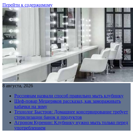
Перейти к содержимому
8 августа, 2026
Россиянам назвали способ правильно мыть клубнику
Шеф-повар Мещеряков рассказал, как замораживать
кабачки на зиму
Технолог Быстров: Домашнее консервирование требует
стерилизации банок и продуктов
Агроном Куренин: Клубнику нужно мыть только перед
употреблением