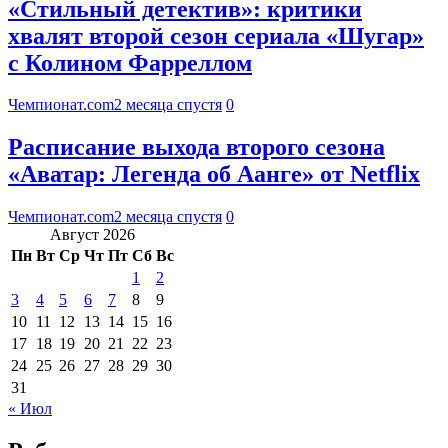
«Стильный детектив»: критики
хвалят второй сезон сериала «Шугар»
с Колином Фарреллом
Чемпионат.com
2 месяца спустя
0
Расписание выхода второго сезона
«Аватар: Легенда об Аанге» от Netflix
Чемпионат.com
2 месяца спустя
0
Август 2026
Пн
Вт
Ср
Чт
Пт
Сб
Вс
1
2
3
4
5
6
7
8
9
10
11
12
13
14
15
16
17
18
19
20
21
22
23
24
25
26
27
28
29
30
31
« Июл