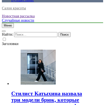
путешествиях
Салон красоты
Новостная рассылка
Случайные новости
Меню
Найти:
Заголовки
Стилист Катыхина назвала
три модели брюк, которые