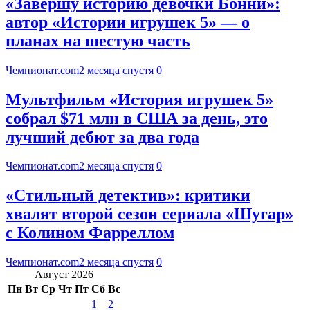
«Завершу историю девочки Бонни»:
автор «Истории игрушек 5» — о
планах на шестую часть
Чемпионат.com
2 месяца спустя
0
Мультфильм «История игрушек 5»
собрал $71 млн в США за день, это
лучший дебют за два года
Чемпионат.com
2 месяца спустя
0
«Стильный детектив»: критики
хвалят второй сезон сериала «Шугар»
с Колином Фарреллом
Чемпионат.com
2 месяца спустя
0
Август 2026
Пн
Вт
Ср
Чт
Пт
Сб
Вс
1
2