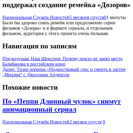
поддержал создание ремейка «Дозоров»
Национальная Служба Новостей
5 месяцев спустя
0
1 минуты
Было бы здорово снять ремейк или продолжение серии
фильмов «Дозоры» и в формате сериала, и отдельным
фильмом, аудитория у этого проекта очень большая.
Навигация по записям
Предыдущая:
Наш Шекспир: Почему никто не занял место
Балабанова в российском кино
Далее:
Тизер хоррора «Подростковый секс и смерть в лагере
„Миазма“ с Джиллиан Андерсон
Похожие новости
По «Пеппи Длинный чулок» снимут
анимационный сериал
Национальная Служба Новостей
2 месяца спустя
0