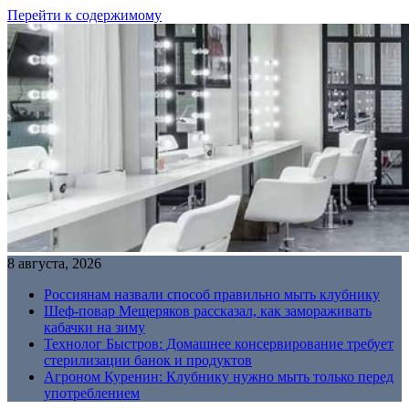
Перейти к содержимому
8 августа, 2026
Россиянам назвали способ правильно мыть клубнику
Шеф-повар Мещеряков рассказал, как замораживать
кабачки на зиму
Технолог Быстров: Домашнее консервирование требует
стерилизации банок и продуктов
Агроном Куренин: Клубнику нужно мыть только перед
употреблением