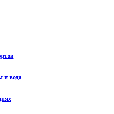
ортов
 и вода
циях