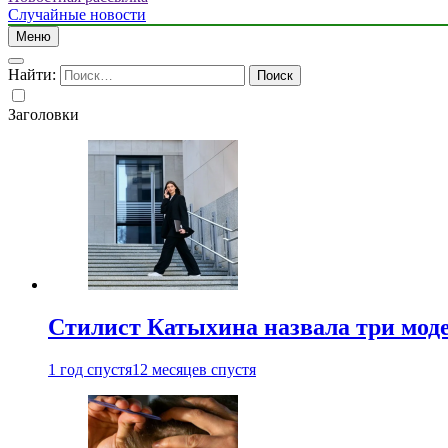
Случайные новости
Меню
Найти:
Заголовки
Стилист Катыхина назвала три моде
1 год спустя
12 месяцев спустя