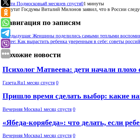
Вести Подмосковья
8 месяцев спустя
0
1 минуты
Депутат Госдумы Виталий Милонов заявил, что в России след
Навигация по записям
Предыдущая:
Женщины поделились самыми теплыми воспомин
Далее:
Как вырастить ребенка уверенным в себе: советы росси
Похожие новости
Психолог Матвеева: дети начали плохо 
Газета.Ru
1 месяц спустя
0
Пришло время сделать выбор: какие на
Вечерняя Москва
1 месяц спустя
0
«Ябеда-корябеда»: что делать, если ре
Вечерняя Москва
1 месяц спустя
0