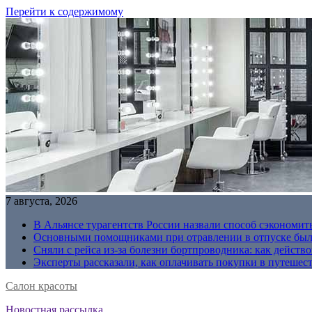
Перейти к содержимому
7 августа, 2026
В Альянсе турагентств России назвали способ сэкономить
Основными помощниками при отравлении в отпуске были
Сняли с рейса из-за болезни бортпроводника: как действо
Эксперты рассказали, как оплачивать покупки в путешес
Салон красоты
Новостная рассылка