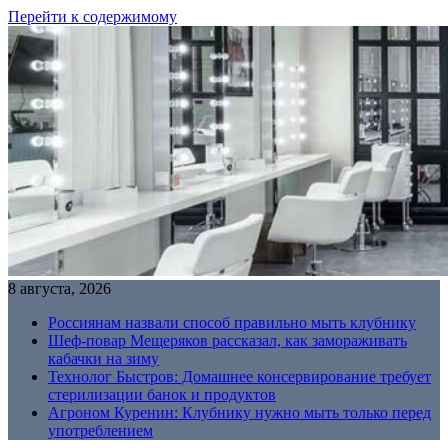
Перейти к содержимому
8 августа, 2026
Россиянам назвали способ правильно мыть клубнику
Шеф-повар Мещеряков рассказал, как замораживать
кабачки на зиму
Технолог Быстров: Домашнее консервирование требует
стерилизации банок и продуктов
Агроном Куренин: Клубнику нужно мыть только перед
употреблением