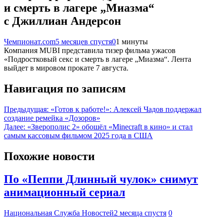
и смерть в лагере „Миазма“
с Джиллиан Андерсон
Чемпионат.com
5 месяцев спустя
0
1 минуты
Компания MUBI представила тизер фильма ужасов
«Подростковый секс и смерть в лагере „Миазма“. Лента
выйдет в мировом прокате 7 августа.
Навигация по записям
Предыдущая:
«Готов к работе!»: Алексей Чадов поддержал
создание ремейка «Дозоров»
Далее:
«Зверополис 2» обошёл «Minecraft в кино» и стал
самым кассовым фильмом 2025 года в США
Похожие новости
По «Пеппи Длинный чулок» снимут
анимационный сериал
Национальная Служба Новостей
2 месяца спустя
0