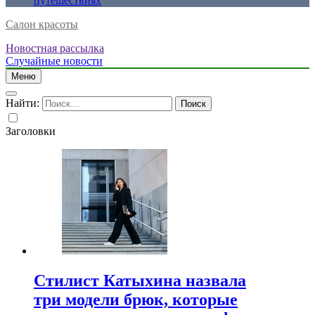
путешествиях
Салон красоты
Новостная рассылка
Случайные новости
Меню
Найти:
Заголовки
Стилист Катыхина назвала
три модели брюк, которые