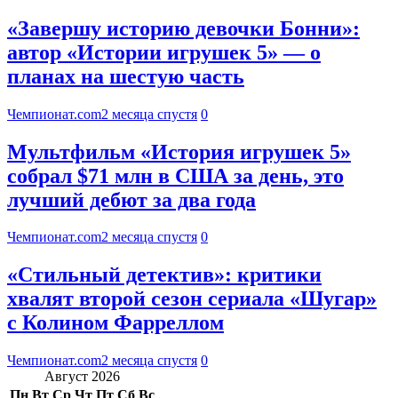
«Завершу историю девочки Бонни»:
автор «Истории игрушек 5» — о
планах на шестую часть
Чемпионат.com
2 месяца спустя
0
Мультфильм «История игрушек 5»
собрал $71 млн в США за день, это
лучший дебют за два года
Чемпионат.com
2 месяца спустя
0
«Стильный детектив»: критики
хвалят второй сезон сериала «Шугар»
с Колином Фарреллом
Чемпионат.com
2 месяца спустя
0
Август 2026
Пн
Вт
Ср
Чт
Пт
Сб
Вс