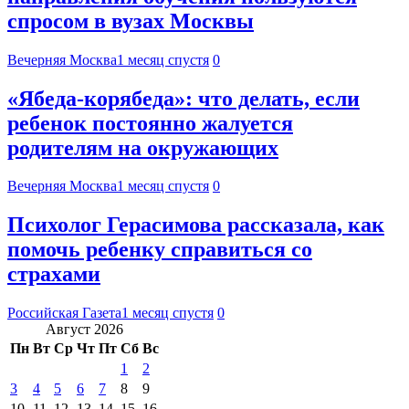
спросом в вузах Москвы
Вечерняя Москва
1 месяц спустя
0
«Ябеда-корябеда»: что делать, если
ребенок постоянно жалуется
родителям на окружающих
Вечерняя Москва
1 месяц спустя
0
Психолог Герасимова рассказала, как
помочь ребенку справиться со
страхами
Российская Газета
1 месяц спустя
0
Август 2026
Пн
Вт
Ср
Чт
Пт
Сб
Вс
1
2
3
4
5
6
7
8
9
10
11
12
13
14
15
16