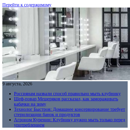
Перейти к содержимому
9 августа, 2026
Россиянам назвали способ правильно мыть клубнику
Шеф-повар Мещеряков рассказал, как замораживать
кабачки на зиму
Технолог Быстров: Домашнее консервирование требует
стерилизации банок и продуктов
Агроном Куренин: Клубнику нужно мыть только перед
употреблением