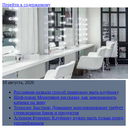
Перейти к содержимому
10 августа, 2026
Россиянам назвали способ правильно мыть клубнику
Шеф-повар Мещеряков рассказал, как замораживать
кабачки на зиму
Технолог Быстров: Домашнее консервирование требует
стерилизации банок и продуктов
Агроном Куренин: Клубнику нужно мыть только перед
употреблением