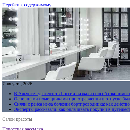
Перейти к содержимому
7 августа, 2026
В Альянсе турагентств России назвали способ сэкономить
Основными помощниками при отравлении в отпуске были
Сняли с рейса из-за болезни бортпроводника: как действо
Эксперты рассказали, как оплачивать покупки в путешес
Салон красоты
Новостная рассылка