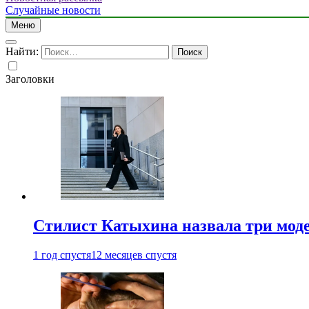
Случайные новости
Меню
Найти:
Заголовки
Стилист Катыхина назвала три моде
1 год спустя
12 месяцев спустя