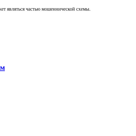
жет являться частью мошеннической схемы.
ым