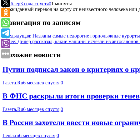
Рамблер
3 года спустя
0
1 минуты
Неожиданный перевод на карту от неизвестного человека или 
Навигация по записям
Предыдущая:
Названы самые недорогие горнолыжные курорт
Далее:
Дилер рассказал, какие машины исчезли из автосалонов
Похожие новости
Путин подписал закон о критериях о к
Газета.Ru
6 месяцев спустя
0
В ФНС раскрыли итоги проверки тенев
Газета.Ru
6 месяцев спустя
0
В России захотели ввести новые огран
Lenta.ru
6 месяцев спустя
0