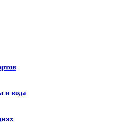
ортов
 и вода
циях