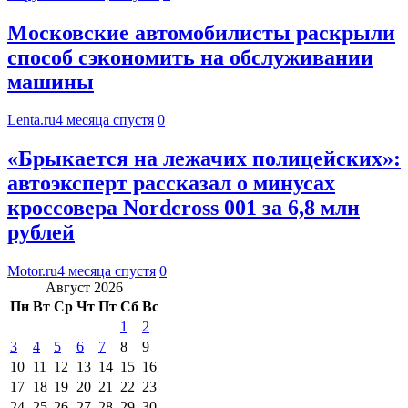
Московские автомобилисты раскрыли
способ сэкономить на обслуживании
машины
Lenta.ru
4 месяца спустя
0
«Брыкается на лежачих полицейских»:
автоэксперт рассказал о минусах
кроссовера Nordcross 001 за 6,8 млн
рублей
Motor.ru
4 месяца спустя
0
Август 2026
Пн
Вт
Ср
Чт
Пт
Сб
Вс
1
2
3
4
5
6
7
8
9
10
11
12
13
14
15
16
17
18
19
20
21
22
23
24
25
26
27
28
29
30