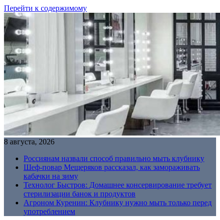
Перейти к содержимому
8 августа, 2026
Россиянам назвали способ правильно мыть клубнику
Шеф-повар Мещеряков рассказал, как замораживать
кабачки на зиму
Технолог Быстров: Домашнее консервирование требует
стерилизации банок и продуктов
Агроном Куренин: Клубнику нужно мыть только перед
употреблением