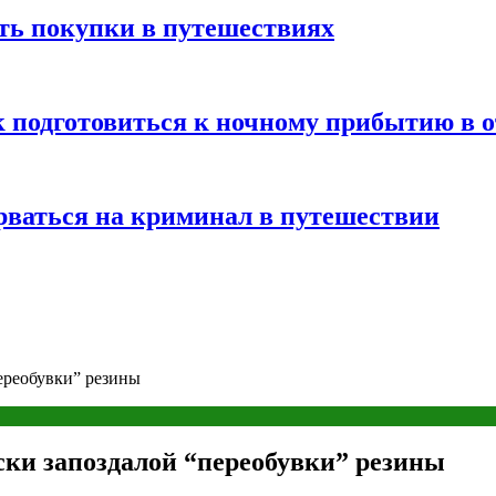
ть покупки в путешествиях
к подготовиться к ночному прибытию в о
арваться на криминал в путешествии
ереобувки” резины
ки запоздалой “переобувки” резины