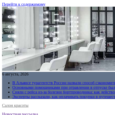
Перейти к содержимому
6 августа, 2026
В Альянсе турагентств России назвали способ сэкономить
Основными помощниками при отравлении в отпуске были
Сняли с рейса из-за болезни бортпроводника: как действо
Эксперты рассказали, как оплачивать покупки в путешес
Салон красоты
Новостная рассылка