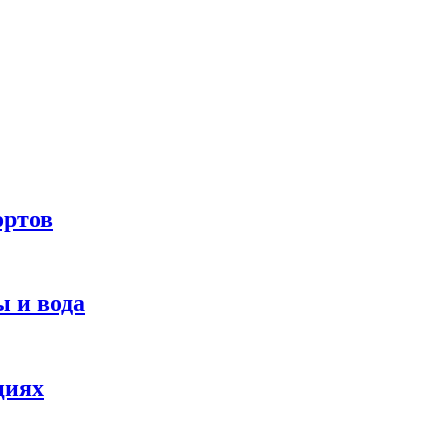
ортов
 и вода
циях