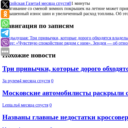
Российская Газета
4 месяца спустя
0
1 минуты
Затягивание со сменой зимних покрышек на летние может прив
повышенный износ шин и увеличенный расход топлива. Об это
Навигация по записям
Предыдущая:
Три привычки, которые дорого обходятся владе
Далее:
«Чувствую спокойствие рядом с ним». Зендея — об отн
Похожие новости
Три привычки, которые дорого обходя
За рулем
4 месяца спустя
0
Московские автомобилисты раскрыли 
Lenta.ru
4 месяца спустя
0
Названы главные недостатки кроссовера