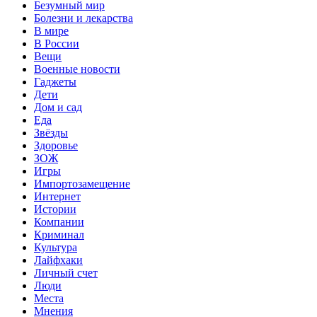
Безумный мир
Болезни и лекарства
В мире
В России
Вещи
Военные новости
Гаджеты
Дети
Дом и сад
Еда
Звёзды
Здоровье
ЗОЖ
Игры
Импортозамещение
Интернет
Истории
Компании
Криминал
Культура
Лайфхаки
Личный счет
Люди
Места
Мнения