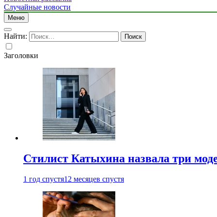
Случайные новости
Меню
Найти:
Заголовки
Стилист Катыхина назвала три моде
1 год спустя
12 месяцев спустя