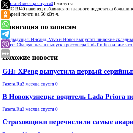
Motor.ru
3 месяца спустя
0
1 минуты
BAIC BJ40 наконец избавился от главного недостатка большин
батареей почти на 50 кВт·ч.
Навигация по записям
Предыдущая:
Инсайд: Vivo и Honor выпустят широкие складн
Далее:
Changan начал выпуск кроссовера Uni-T в Бразилии: что
Похожие новости
GH: XPeng выпустила первый серийный
Газета.Ru
3 месяца спустя
0
В Новокузнецке водитель Lada Priora 
Газета.Ru
3 месяца спустя
0
Страховщики перечислили самые авари