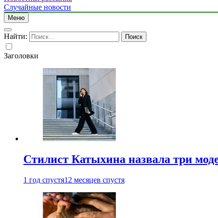
Случайные новости
Меню
Найти:
Заголовки
Стилист Катыхина назвала три моде
1 год спустя
12 месяцев спустя