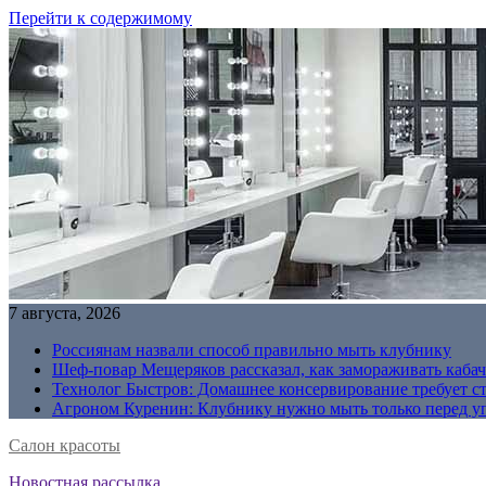
Перейти к содержимому
7 августа, 2026
Россиянам назвали способ правильно мыть клубнику
Шеф-повар Мещеряков рассказал, как замораживать кабач
Технолог Быстров: Домашнее консервирование требует с
Агроном Куренин: Клубнику нужно мыть только перед у
Салон красоты
Новостная рассылка