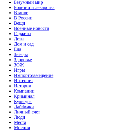
Безумный мир
Болезни и лекарства
В мире
В России
Вещи
Военные новости
Гаджеты
Дети
Дом и сад
Еда
Звёзды
Здоровье
ЗОЖ
Игры
Импортозамещение
Интернет
Истории
Компании
Криминал
Культура
Лайфхаки
Личный счет
Люди
Места
Мнения