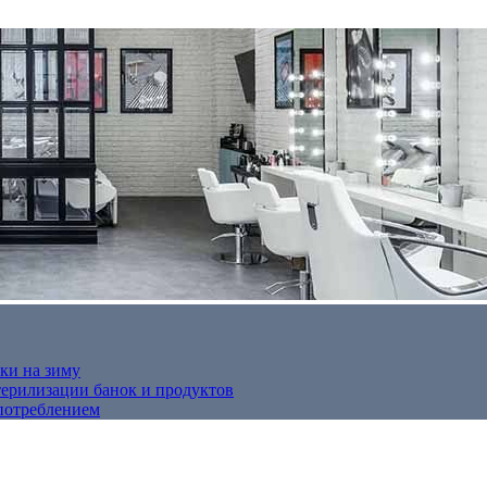
ки на зиму
терилизации банок и продуктов
потреблением