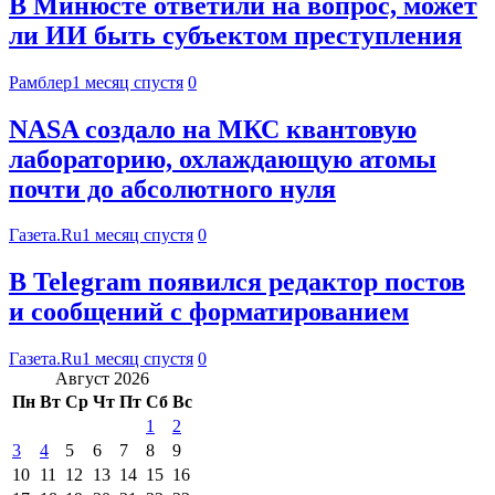
В Минюсте ответили на вопрос, может
ли ИИ быть субъектом преступления
Рамблер
1 месяц спустя
0
NASA создало на МКС квантовую
лабораторию, охлаждающую атомы
почти до абсолютного нуля
Газета.Ru
1 месяц спустя
0
В Telegram появился редактор постов
и сообщений с форматированием
Газета.Ru
1 месяц спустя
0
Август 2026
Пн
Вт
Ср
Чт
Пт
Сб
Вс
1
2
3
4
5
6
7
8
9
10
11
12
13
14
15
16