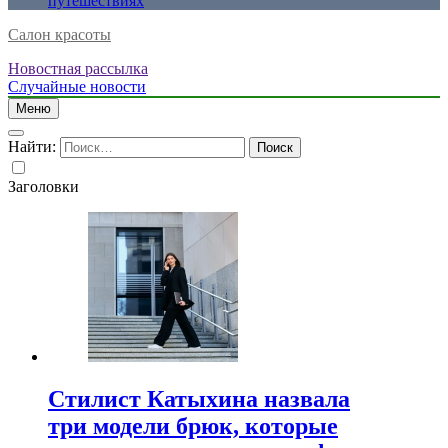
путешествиях
Салон красоты
Новостная рассылка
Случайные новости
Меню
Найти:
Заголовки
Стилист Катыхина назвала
три модели брюк, которые