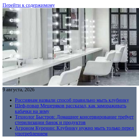
Перейти к содержимому
9 августа, 2026
Россиянам назвали способ правильно мыть клубнику
Шеф-повар Мещеряков рассказал, как замораживать
кабачки на зиму
Технолог Быстров: Домашнее консервирование требует
стерилизации банок и продуктов
Агроном Куренин: Клубнику нужно мыть только перед
употреблением