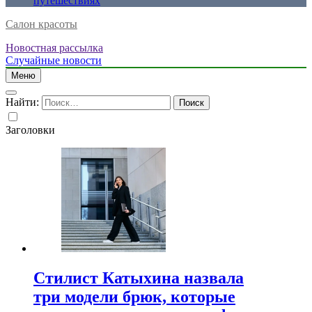
путешествиях
Салон красоты
Новостная рассылка
Случайные новости
Меню
Найти:
Заголовки
Стилист Катыхина назвала
три модели брюк, которые