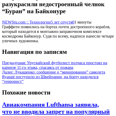
разукрасили недостроенный челнок
“Буран” на Байконуре
NEWSru.com :: Технологии
5 лет спустя
0
1 минуты
Граффити появились на бортах почти достроенного корабля,
который находится в монтажно-заправочном комплексе
космодрома Байконур. Судя по всему, надписи нанесли четыре
уличных художника.
Навигация по записям
Предыдущая:
Уругвайский футболист полчаса простоял на
карнизе 11-го этажа, спасаясь от пожара
Далее:
Лукашенко: сообщение о “минировании” самолета
Ryanair поступило из Швейцарии, на борту находился
“террорист”
Похожие новости
Авиакомпания Lufthansa заявила,
что не вводила запрет на популярный