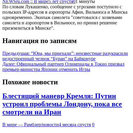
NEWSru.com :: В мире
5 лет спустя
0
1 минуты
По словам Лукашенко, сообщение с угрозами поступило с
польских IP-адресов в аэропорты Афин, Вильнюса и Минска
одновременно. Экипаж самолета "советовался с хозяевами
самолета и аэропортом в Вильнюсе, но принял решение
приземлиться в Минске".
Навигация по записям
Предыдущая:
“Юра, мы приехали”: неизвестные разукрасили
недостроенный челнок “Буран” на Байконуре
Далее:
Официальный партнер Олимпиады в Токио призвал
премьер-министра Японии отменить Игры
Похожие новости
Блестящий маневр Кремля: Путин
устроил проблемы Лондону, пока все
смотрели на Иран
В мире — Рамблер/новости
4 месяца спустя
0