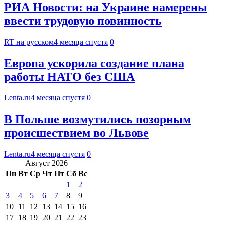
РИА Новости: на Украине намерены
ввести трудовую повинность
RT на русском
4 месяца спустя
0
Европа ускорила создание плана
работы НАТО без США
Lenta.ru
4 месяца спустя
0
В Польше возмутились позорным
происшествием во Львове
Lenta.ru
4 месяца спустя
0
Август 2026
Пн
Вт
Ср
Чт
Пт
Сб
Вс
1
2
3
4
5
6
7
8
9
10
11
12
13
14
15
16
17
18
19
20
21
22
23