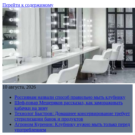
Перейти к содержимому
10 августа, 2026
Россиянам назвали способ правильно мыть клубнику
Шеф-повар Мещеряков рассказал, как замораживать
кабачки на зиму
Технолог Быстров: Домашнее консервирование требует
стерилизации банок и продуктов
Агроном Куренин: Клубнику нужно мыть только перед
употреблением