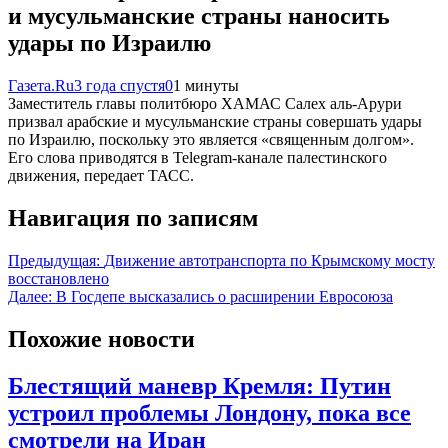
и мусульманские страны наносить
удары по Израилю
Газета.Ru
3 года спустя
0
1 минуты
Заместитель главы политбюро ХАМАС Салех аль-Арури
призвал арабские и мусульманские страны совершать удары
по Израилю, поскольку это является «священным долгом».
Его слова приводятся в Telegram-канале палестинского
движения, передает ТАСС.
Навигация по записям
Предыдущая:
Движение автотранспорта по Крымскому мосту
восстановлено
Далее:
В Госдепе высказались о расширении Евросоюза
Похожие новости
Блестящий маневр Кремля: Путин
устроил проблемы Лондону, пока все
смотрели на Иран