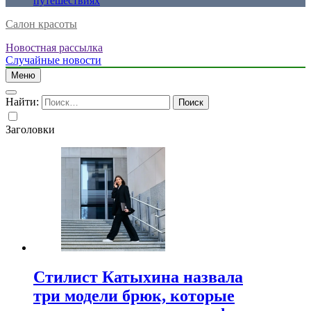
путешествиях
Салон красоты
Новостная рассылка
Случайные новости
Меню
Найти:
Заголовки
Стилист Катыхина назвала
три модели брюк, которые