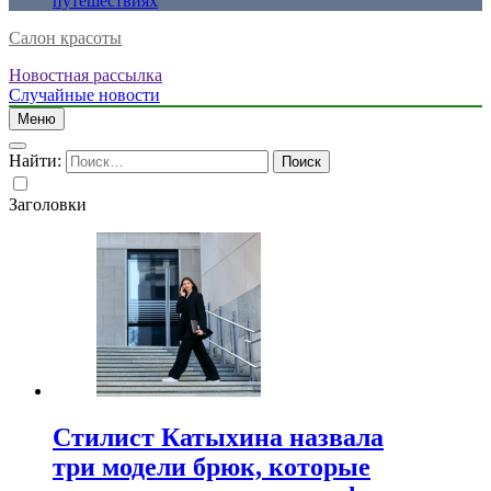
путешествиях
Салон красоты
Новостная рассылка
Случайные новости
Меню
Найти:
Заголовки
Стилист Катыхина назвала
три модели брюк, которые