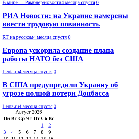
В мире — Рамблер/новости
4 месяца спустя
0
РИА Новости: на Украине намерены
ввести трудовую повинность
RT на русском
4 месяца спустя
0
Европа ускорила создание плана
работы НАТО без США
Lenta.ru
4 месяца спустя
0
В США предупредили Украину об
угрозе полной потери Донбасса
Lenta.ru
4 месяца спустя
0
Август 2026
Пн
Вт
Ср
Чт
Пт
Сб
Вс
1
2
3
4
5
6
7
8
9
10
11
12
13
14
15
16