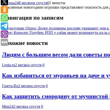
Москва24
8 месяцев спустя
0
1 минуты
Стеклянные новогодние игрушки представляют опасность для
Навигация по записям
Предыдущая:
Опрос: Более половины россиян украшают дом к
Далее:
Кинолог Голубев: РПП у собак может возникнуть из-за с
Похожие новости
Людям с большим весом дали советы по 
Lenta.ru
2 месяца спустя
0
Как избавиться от муравьев на даче и 
Газета.Ru
2 месяца спустя
0
Как защитить смородину от мучнистой
Мир24
2 месяца спустя
0