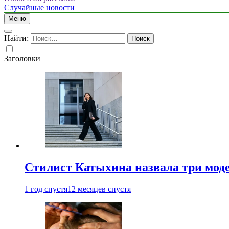
Случайные новости
Меню
Найти:
Заголовки
Стилист Катыхина назвала три моде
1 год спустя
12 месяцев спустя