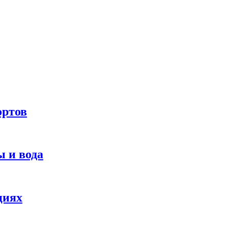
ортов
 и вода
циях