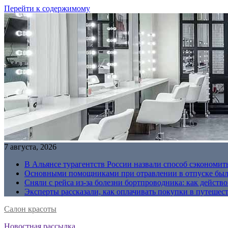
Перейти к содержимому
7 августа, 2026
В Альянсе турагентств России назвали способ сэкономить
Основными помощниками при отравлении в отпуске были
Сняли с рейса из-за болезни бортпроводника: как действо
Эксперты рассказали, как оплачивать покупки в путешес
Салон красоты
Новостная рассылка