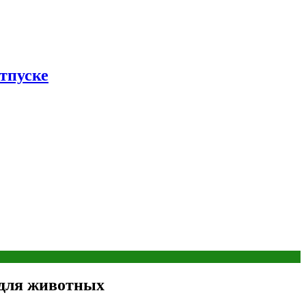
тпуске
 для животных