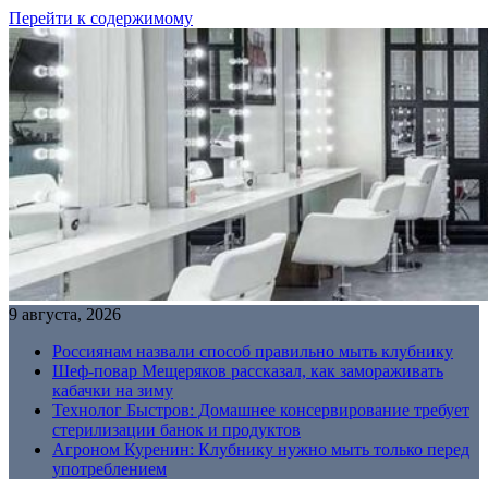
Перейти к содержимому
9 августа, 2026
Россиянам назвали способ правильно мыть клубнику
Шеф-повар Мещеряков рассказал, как замораживать
кабачки на зиму
Технолог Быстров: Домашнее консервирование требует
стерилизации банок и продуктов
Агроном Куренин: Клубнику нужно мыть только перед
употреблением