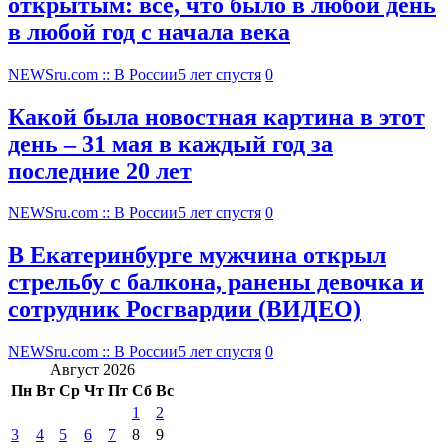
открытым: все, что было в любой день
в любой год с начала века
NEWSru.com :: В России
5 лет спустя
0
Какой была новостная картина в этот
день – 31 мая в каждый год за
последние 20 лет
NEWSru.com :: В России
5 лет спустя
0
В Екатеринбурге мужчина открыл
стрельбу с балкона, ранены девочка и
сотрудник Росгвардии (ВИДЕО)
NEWSru.com :: В России
5 лет спустя
0
Август 2026
Пн
Вт
Ср
Чт
Пт
Сб
Вс
1
2
3
4
5
6
7
8
9