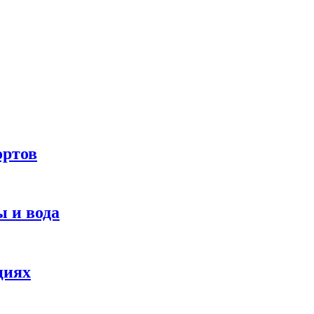
ортов
 и вода
циях