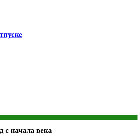
тпуске
 с начала века