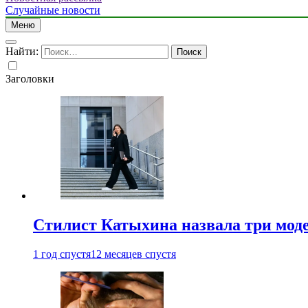
Случайные новости
Меню
Найти:
Заголовки
Стилист Катыхина назвала три моде
1 год спустя
12 месяцев спустя