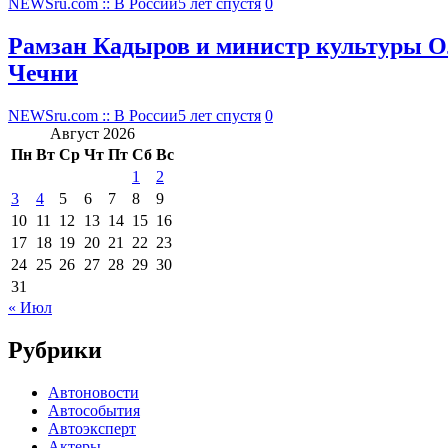
NEWSru.com :: В России
5 лет спустя
0
Рамзан Кадыров и министр культуры О
Чечни
NEWSru.com :: В России
5 лет спустя
0
Август 2026
Пн
Вт
Ср
Чт
Пт
Сб
Вс
1
2
3
4
5
6
7
8
9
10
11
12
13
14
15
16
17
18
19
20
21
22
23
24
25
26
27
28
29
30
31
« Июл
Рубрики
Автоновости
Автособытия
Автоэксперт
Актеры