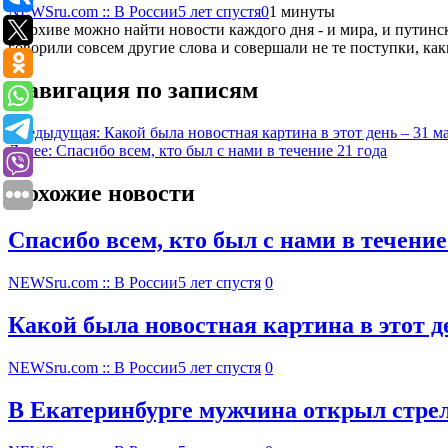
NEWSru.com :: В России
5 лет спустя
0
1 минуты
В архиве можно найти новости каждого дня - и мира, и путинско
говорили совсем другие слова и совершали не те поступки, к
Навигация по записям
Предыдущая:
Какой была новостная картина в этот день – 31 м
Далее:
Спасибо всем, кто был с нами в течение 21 года
Похожие новости
Спасибо всем, кто был с нами в течение
NEWSru.com :: В России
5 лет спустя
0
Какой была новостная картина в этот де
NEWSru.com :: В России
5 лет спустя
0
В Екатеринбурге мужчина открыл стрел