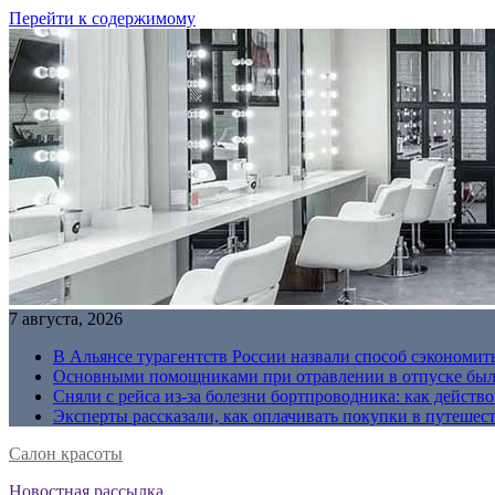
Перейти к содержимому
7 августа, 2026
В Альянсе турагентств России назвали способ сэкономить
Основными помощниками при отравлении в отпуске были
Сняли с рейса из-за болезни бортпроводника: как действо
Эксперты рассказали, как оплачивать покупки в путешес
Салон красоты
Новостная рассылка