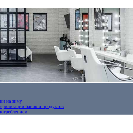
ки на зиму
терилизации банок и продуктов
потреблением