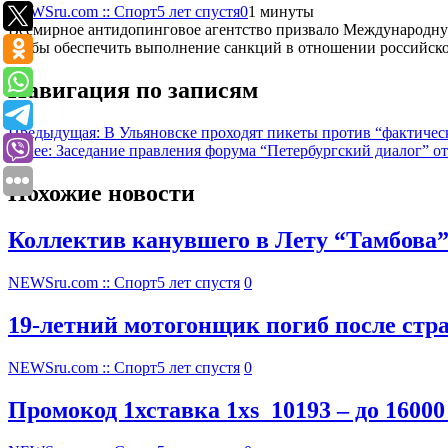
NEWSru.com :: Спорт
5 лет спустя
0
1 минуты
Всемирное антидопинговое агентство призвало Международную
чтобы обеспечить выполнение санкций в отношении российско
Навигация по записям
Предыдущая:
В Ульяновске проходят пикеты против “фактичес
Далее:
Заседание правления форума “Петербургский диалог” о
Похожие новости
Коллектив канувшего в Лету “Тамбова
NEWSru.com :: Спорт
5 лет спустя
0
19-летний мотогонщик погиб после стр
NEWSru.com :: Спорт
5 лет спустя
0
Промокод 1хставка 1xs_10193 – до 16000