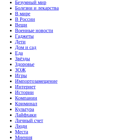
Безумный мир
Болезни и лекарства
В мире
В России
Вещи
Военные новости
Гаджеты
Дети
Дом и сад
Еда
Звёзды
Здоровье
ЗОЖ
Игры
Импортозамещение
Интернет
Истории
Компании
Криминал
Культура
Лайфхаки
Личный счет
Люди
Места
Мнения