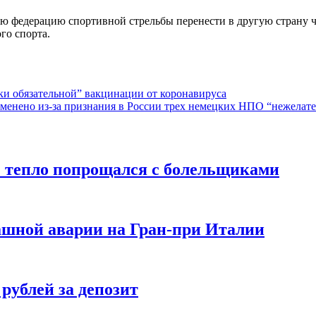
 федерацию спортивной стрельбы перенести в другую страну че
го спорта.
ки обязательной” вакцинации от коронавируса
тменено из-за признания в России трех немецких НПО “нежелат
” тепло попрощался с болельщиками
ашной аварии на Гран-при Италии
 рублей за депозит