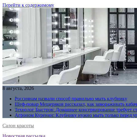
Перейти к содержимому
8 августа, 2026
Россиянам назвали способ правильно мыть клубнику
Шеф-повар Мещеряков рассказал, как замораживать кабач
Технолог Быстров: Домашнее консервирование требует с
Агроном Куренин: Клубнику нужно мыть только перед у
Салон красоты
Новостная рассылка