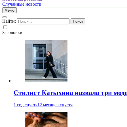
Случайные новости
Меню
Найти:
Заголовки
Стилист Катыхина назвала три моде
1 год спустя
12 месяцев спустя