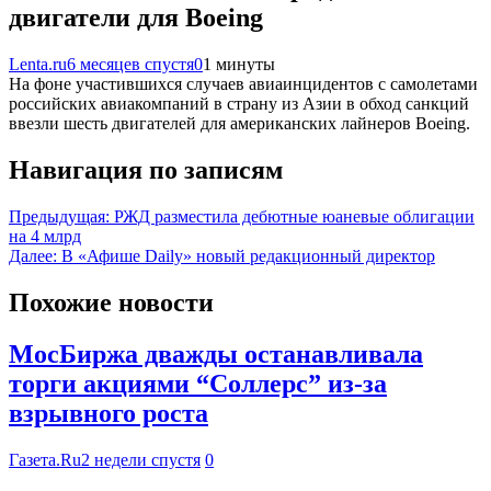
двигатели для Boeing
Lenta.ru
6 месяцев спустя
0
1 минуты
На фоне участившихся случаев авиаинцидентов с самолетами
российских авиакомпаний в страну из Азии в обход санкций
ввезли шесть двигателей для американских лайнеров Boeing.
Навигация по записям
Предыдущая:
РЖД разместила дебютные юаневые облигации
на 4 млрд
Далее:
В «Афише Daily» новый редакционный директор
Похожие новости
МосБиржа дважды останавливала
торги акциями “Соллерс” из-за
взрывного роста
Газета.Ru
2 недели спустя
0