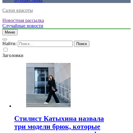
путешествиях
Салон красоты
Новостная рассылка
Случайные новости
Меню
Найти:
Заголовки
Стилист Катыхина назвала
три модели брюк, которые