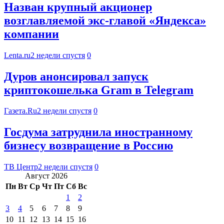
Назван крупный акционер
возглавляемой экс-главой «Яндекса»
компании
Lenta.ru
2 недели спустя
0
Дуров анонсировал запуск
криптокошелька Gram в Telegram
Газета.Ru
2 недели спустя
0
Госдума затруднила иностранному
бизнесу возвращение в Россию
ТВ Центр
2 недели спустя
0
Август 2026
Пн
Вт
Ср
Чт
Пт
Сб
Вс
1
2
3
4
5
6
7
8
9
10
11
12
13
14
15
16