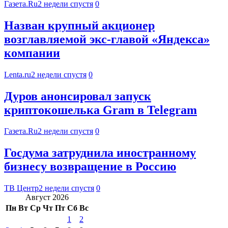
Газета.Ru
2 недели спустя
0
Назван крупный акционер
возглавляемой экс-главой «Яндекса»
компании
Lenta.ru
2 недели спустя
0
Дуров анонсировал запуск
криптокошелька Gram в Telegram
Газета.Ru
2 недели спустя
0
Госдума затруднила иностранному
бизнесу возвращение в Россию
ТВ Центр
2 недели спустя
0
Август 2026
Пн
Вт
Ср
Чт
Пт
Сб
Вс
1
2