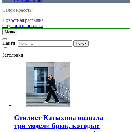
путешествиях
Салон красоты
Новостная рассылка
Случайные новости
Меню
Найти:
Заголовки
Стилист Катыхина назвала
три модели брюк, которые