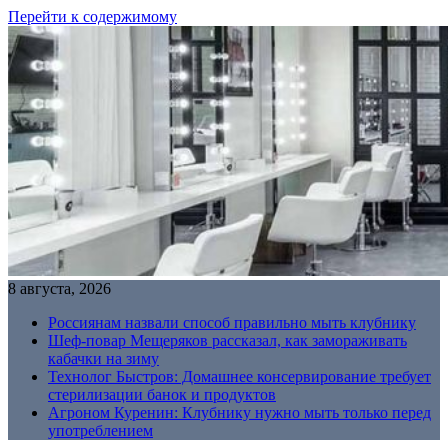
Перейти к содержимому
8 августа, 2026
Россиянам назвали способ правильно мыть клубнику
Шеф-повар Мещеряков рассказал, как замораживать
кабачки на зиму
Технолог Быстров: Домашнее консервирование требует
стерилизации банок и продуктов
Агроном Куренин: Клубнику нужно мыть только перед
употреблением