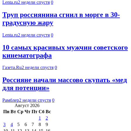
Lenta.ru
2 недели спустя
0
Труп россиянина сгнил в морге в 30-
градусную жару
Lenta.ru
2 недели спустя
0
10 самых красивых мужчин советского
кинематографа
Газета.Ru
2 недели спустя
0
Россияне начали массово скупать «мед
для потенции»
Рамблер
2 недели спустя
0
Август 2026
Пн
Вт
Ср
Чт
Пт
Сб
Вс
1
2
3
4
5
6
7
8
9
10
11
12
13
14
15
16