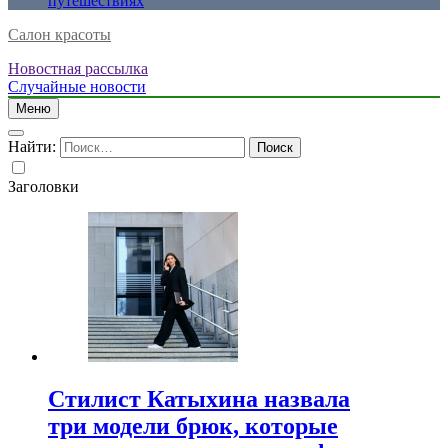
путешествиях
Салон красоты
Новостная рассылка
Случайные новости
Меню
Найти:
Заголовки
Стилист Катыхина назвала
три модели брюк, которые