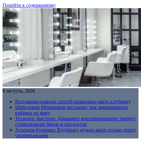
Перейти к содержимому
8 августа, 2026
Россиянам назвали способ правильно мыть клубнику
Шеф-повар Мещеряков рассказал, как замораживать
кабачки на зиму
Технолог Быстров: Домашнее консервирование требует
стерилизации банок и продуктов
Агроном Куренин: Клубнику нужно мыть только перед
употреблением